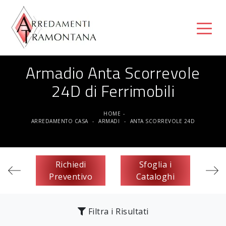
Armadio Anta Scorrevole
24D di Ferrimobili
HOME
-
ARREDAMENTO CASA
-
ARMADI
-
ANTA SCORREVOLE 24D
Richiedi
Sfoglia i
Preventivo
Cataloghi
Filtra i Risultati