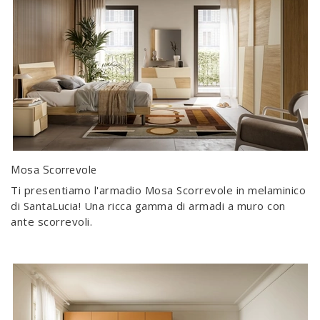
Mosa Scorrevole
Ti presentiamo l'armadio Mosa Scorrevole in melaminico
di SantaLucia! Una ricca gamma di armadi a muro con
ante scorrevoli.