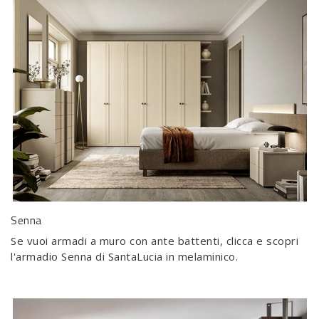
Senna
Se vuoi armadi a muro con ante battenti, clicca e scopri
l'armadio Senna di SantaLucia in melaminico.