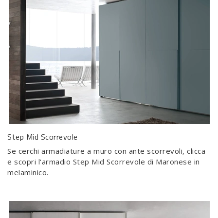
Step Mid Scorrevole
Se cerchi armadiature a muro con ante scorrevoli, clicca
e scopri l'armadio Step Mid Scorrevole di Maronese in
melaminico.