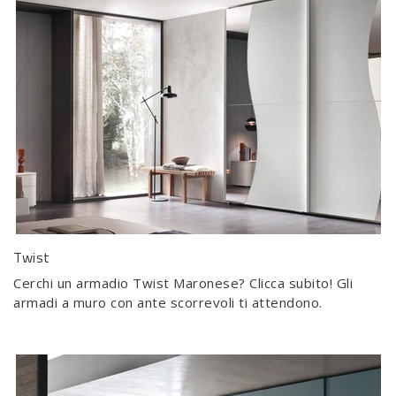
Twist
Cerchi un armadio Twist Maronese? Clicca subito! Gli
armadi a muro con ante scorrevoli ti attendono.