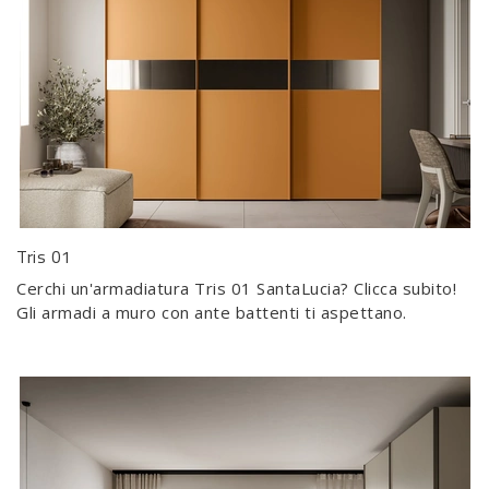
Tris 01
Cerchi un'armadiatura Tris 01 SantaLucia? Clicca subito!
Gli armadi a muro con ante battenti ti aspettano.