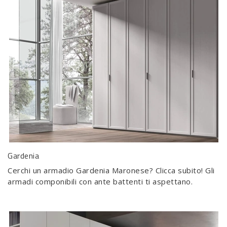
Gardenia
Cerchi un armadio Gardenia Maronese? Clicca subito! Gli
armadi componibili con ante battenti ti aspettano.