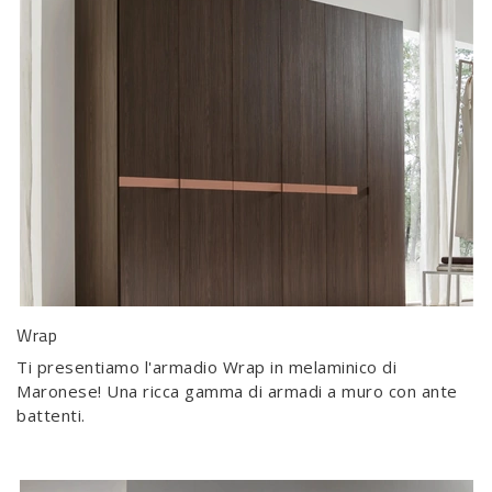
Wrap
Ti presentiamo l'armadio Wrap in melaminico di
Maronese! Una ricca gamma di armadi a muro con ante
battenti.