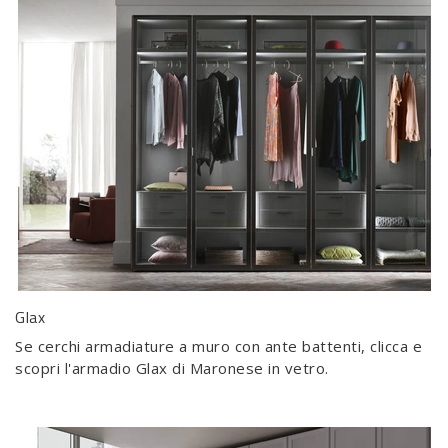
Glax
Se cerchi armadiature a muro con ante battenti, clicca e
scopri l'armadio Glax di Maronese in vetro.