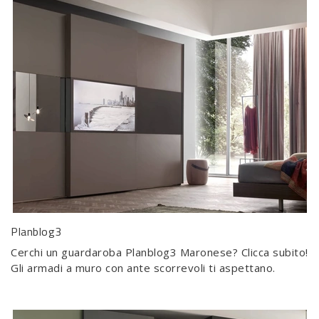
Planblog3
Cerchi un guardaroba Planblog3 Maronese? Clicca subito!
Gli armadi a muro con ante scorrevoli ti aspettano.