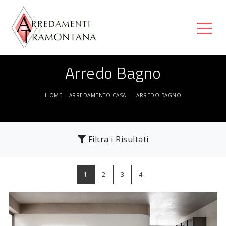
Arredo Bagno
HOME
-
ARREDAMENTO CASA
-
ARREDO BAGNO
Filtra i Risultati
1
2
3
4