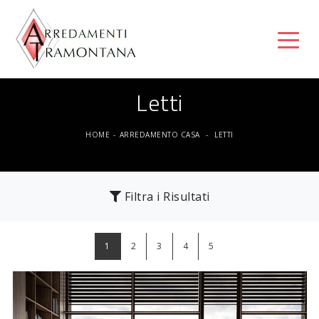
Letti
HOME
-
ARREDAMENTO CASA
-
LETTI
Filtra i Risultati
1
2
3
4
5