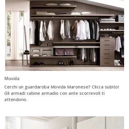
Movida
Cerchi un guardaroba Movida Maronese? Clicca subito!
Gli armadi cabine armadio con ante scorrevoli ti
attendono.