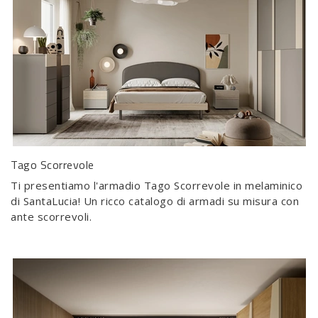
Tago Scorrevole
Ti presentiamo l'armadio Tago Scorrevole in melaminico
di SantaLucia! Un ricco catalogo di armadi su misura con
ante scorrevoli.