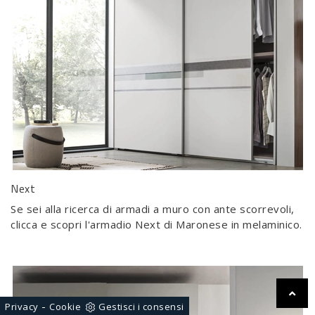
Next
Se sei alla ricerca di armadi a muro con ante scorrevoli,
clicca e scopri l'armadio Next di Maronese in melaminico.
-
Privacy
Cookie
Gestisci i consensi