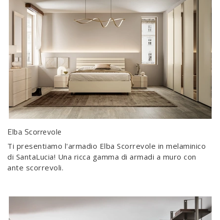
Elba Scorrevole
Ti presentiamo l'armadio Elba Scorrevole in melaminico
di SantaLucia! Una ricca gamma di armadi a muro con
ante scorrevoli.