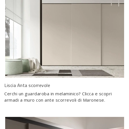
Liscia Anta scorrevole
Cerchi un guardaroba in melaminico? Clicca e scopri
armadi a muro con ante scorrevoli di Maronese.