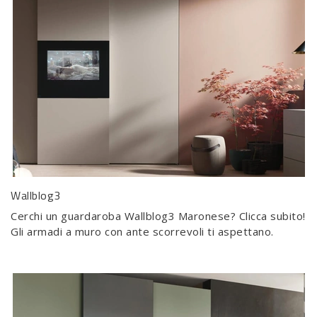
Wallblog3
Cerchi un guardaroba Wallblog3 Maronese? Clicca subito!
Gli armadi a muro con ante scorrevoli ti aspettano.