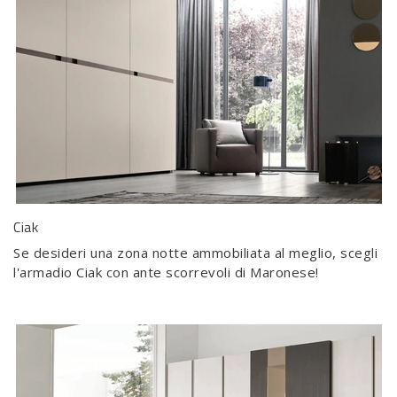
Ciak
Se desideri una zona notte ammobiliata al meglio, scegli
l'armadio Ciak con ante scorrevoli di Maronese!