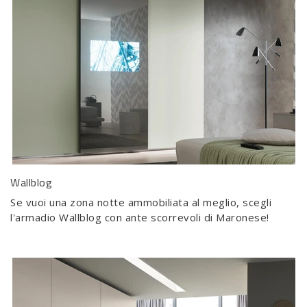
Wallblog
Se vuoi una zona notte ammobiliata al meglio, scegli
l'armadio Wallblog con ante scorrevoli di Maronese!