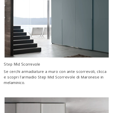
Step Mid Scorrevole
Se cerchi armadiature a muro con ante scorrevoli, clicca
e scopri l'armadio Step Mid Scorrevole di Maronese in
melaminico.