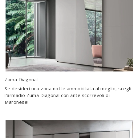
Zuma Diagonal
Se desideri una zona notte ammobiliata al meglio, scegli
l'armadio Zuma Diagonal con ante scorrevoli di
Maronese!