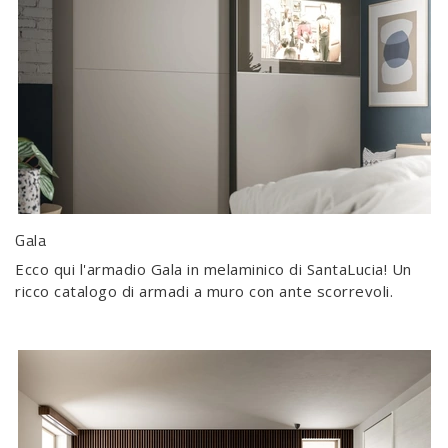
Gala
Ecco qui l'armadio Gala in melaminico di SantaLucia! Un
ricco catalogo di armadi a muro con ante scorrevoli.