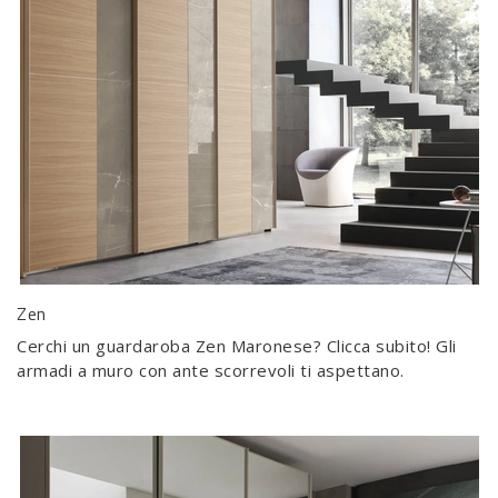
Zen
Cerchi un guardaroba Zen Maronese? Clicca subito! Gli
armadi a muro con ante scorrevoli ti aspettano.