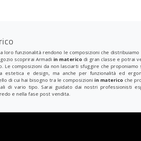
rico
 la loro funzionalità rendono le composizioni che distribuiamo l
negozio scoprirai Armadi
in materico
di gran classe e potrai v
po. Le composizioni da non lasciarti sfuggire che proponiamo 
a estetica e design, ma anche per funzionalità ed ergo
llo di cui hai bisogno tra le composizioni
in materico
che pro
ali di vario tipo. Sarai guidato dai nostri professionisti es
redo e nella fase post vendita.