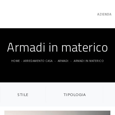
AZIENDA
Armadi in materico
HOME
-
ARREDAMENTO CASA
-
ARMADI
-
ARMADI IN MATERICO
STILE
TIPOLOGIA