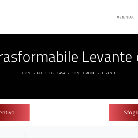
AZIENDA
Trasformabile Levante 
HOME
-
ACCESSORI CASA
-
COMPLEMENTI
-
LEVANTE
entivo
Sfogl