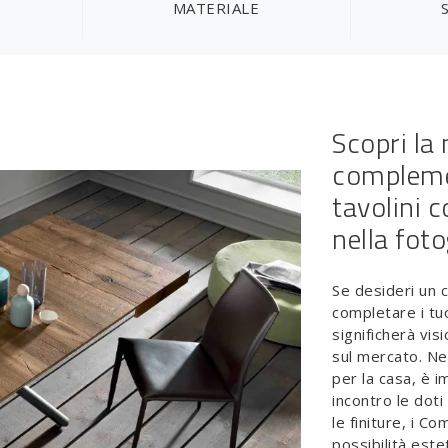
MATERIALE
Scopri la 
complemen
tavolini 
nella foto
Se desideri un 
completare i tuo
significherà vis
sul mercato. Nel
per la casa, è 
incontro le doti
le finiture, i C
possibilità este