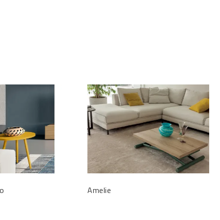
io
Amelie
O