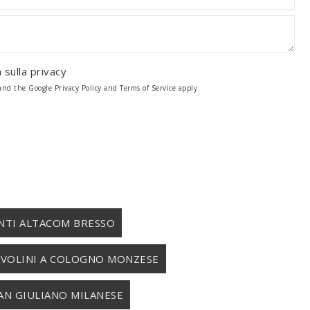
 sulla
privacy
 and the Google
Privacy Policy
and
Terms of Service
apply.
TI ALTACOM BRESSO
AVOLINI A COLOGNO MONZESE
SAN GIULIANO MILANESE