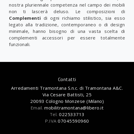
nostra pluriennale competenza nel campo dei mobili
non ti lascerà deluso. Le composizioni di
Complementi
di ogni richiamo stilistico, sia esso
legato alla tradizione, contemporaneo o di design
minimale, hanno bisogno di una vasta scelta di
complementi accessori per essere totalmente
funzionali.
Contatti
Arredamenti Tramontana S.n.c. di Tramontana A&C.
Via Cesare Battisti, 25
20093 Cologno Monzese (Milano)
Email.
mobilitramontana@libero.it
Tel.
022533713
P.IVA
07045590960