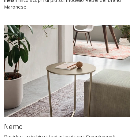
melaminico scopri di più sul modello Rebel del brand
Maronese.
Nemo
Desideri arricchire i tuoi interni con i Complementi