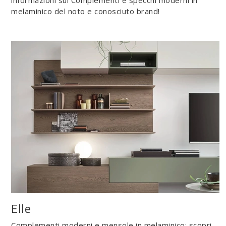
informazioni sui Complementi e specchi moderni in
melaminico del noto e conosciuto brand!
Elle
Complementi moderni e mensole in melaminico: scopri