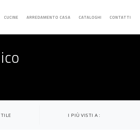
CUCINE
ARREDAMENTO CASA
CATALOGHI
CONTATTI
ico
STILE
I PIÙ VISTI A :