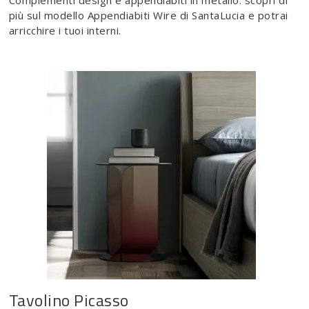
Complementi design e appendiabiti in metallo: scopri di
più sul modello Appendiabiti Wire di SantaLucia e potrai
arricchire i tuoi interni.
Tavolino Picasso