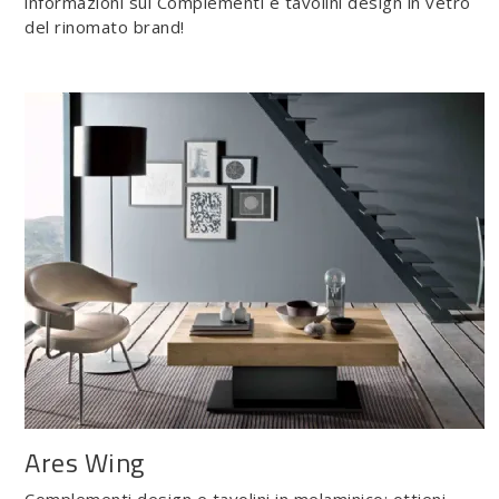
informazioni sui Complementi e tavolini design in vetro
del rinomato brand!
Ares Wing