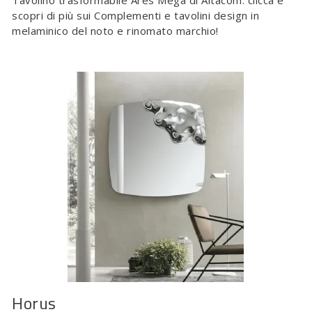
Tavolino trasformabile Ares Mega di Altacom: clicca e
scopri di più sui Complementi e tavolini design in
melaminico del noto e rinomato marchio!
Horus