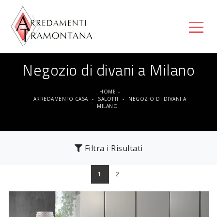
Negozio di divani a Milano
HOME
-
ARREDAMENTO CASA
-
SALOTTI
-
NEGOZIO DI DIVANI A
MILANO
Filtra i Risultati
1
2