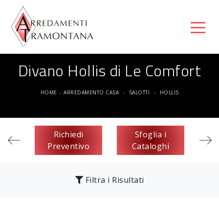
Divano Hollis di Le Comfort
HOME
-
ARREDAMENTO CASA
-
SALOTTI
-
HOLLIS
Richiedi
Sfoglia i
Preventivo
Cataloghi
Filtra i Risultati