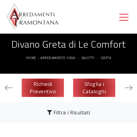
Divano Greta di Le Comfort
HOME
-
ARREDAMENTO CASA
-
SALOTTI
-
GRETA
Richiedi
Sfoglia i
Preventivo
Cataloghi
Filtra i Risultati