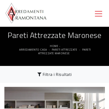
Pareti Attrezzate Maronese
HOME
-
ARREDAMENTO CASA
-
PARETI ATTREZZATE
-
PARETI
ATTREZZATE MARONESE
Filtra i Risultati