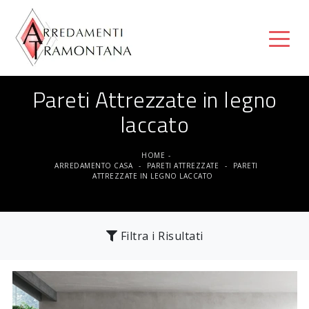
Pareti Attrezzate in legno
laccato
HOME
-
ARREDAMENTO CASA
-
PARETI ATTREZZATE
-
PARETI
ATTREZZATE IN LEGNO LACCATO
Filtra i Risultati