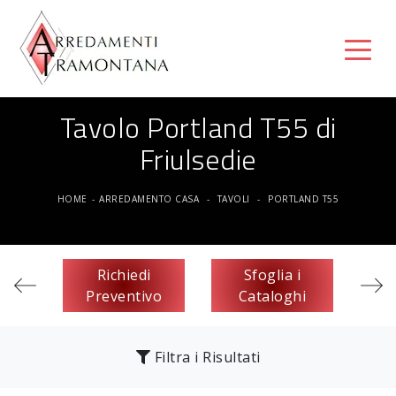
Tavolo Portland T55 di
Friulsedie
HOME
-
ARREDAMENTO CASA
-
TAVOLI
-
PORTLAND T55
Richiedi
Sfoglia i
Preventivo
Cataloghi
Filtra i Risultati