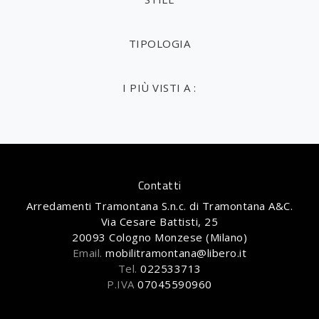
TIPOLOGIA
I PIÙ VISTI A :
Contatti
Arredamenti Tramontana S.n.c. di Tramontana A&C.
Via Cesare Battisti, 25
20093 Cologno Monzese (Milano)
Email.
mobilitramontana@libero.it
Tel.
022533713
P.IVA
07045590960