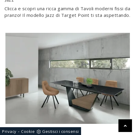
Clicca e scopri una ricca gamma di Tavoli moderni fissi da
pranzo! Il modello Jazz di Target Point ti sta aspettando.
Galeone
-
Privacy
Cookie
Gestisci i consensi