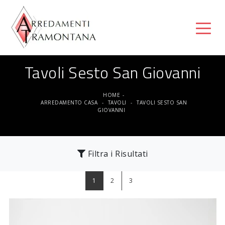
Tavoli Sesto San Giovanni
HOME
-
ARREDAMENTO CASA
-
TAVOLI
-
TAVOLI SESTO SAN
GIOVANNI
Filtra i Risultati
1
2
3