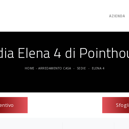
AZIENDA
dia Elena 4 di Pointho
HOME
-
ARREDAMENTO CASA
-
SEDIE
-
ELENA 4
entivo
Sfogl