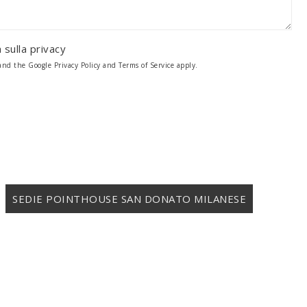
 sulla
privacy
 and the Google
Privacy Policy
and
Terms of Service
apply.
SEDIE POINTHOUSE SAN DONATO MILANESE