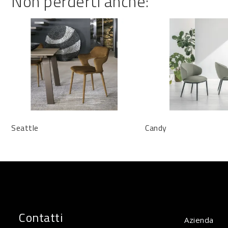
Non perderti anche:
Seattle
Candy
Contatti
Azienda