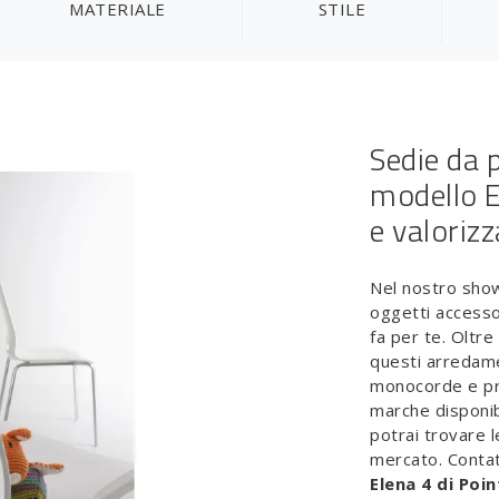
MATERIALE
STILE
Sedie da p
modello E
e valorizz
Nel nostro sho
oggetti accessor
fa per te. Oltre
questi arredam
monocorde e pri
marche disponib
potrai trovare l
mercato. Contat
Elena 4 di Poi