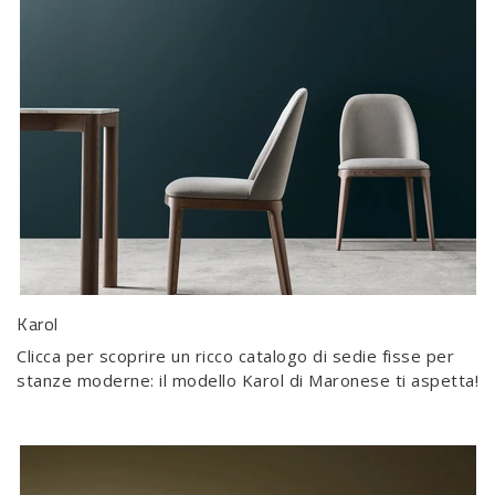
Karol
Clicca per scoprire un ricco catalogo di sedie fisse per
stanze moderne: il modello Karol di Maronese ti aspetta!