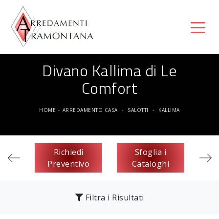
Divano Kallima di Le
Comfort
HOME
-
ARREDAMENTO CASA
-
SALOTTI
-
KALLIMA
Richiedi
Sfoglia i
Preventivo
Cataloghi
Filtra i Risultati