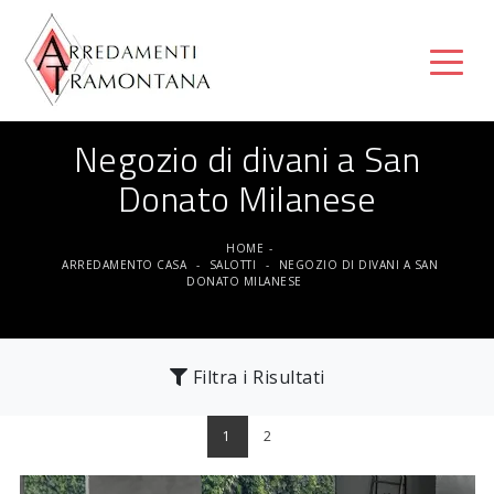
Negozio di divani a San
Donato Milanese
HOME
-
ARREDAMENTO CASA
-
SALOTTI
-
NEGOZIO DI DIVANI A SAN
DONATO MILANESE
Filtra i Risultati
1
2