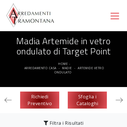
Madia Artemide in vetro
ondulato di Target Point
HOME
-
ARREDAMENTO CASA
-
MADIE
-
ARTEMIDE VETRO
ONDULATO
Richiedi
Sfoglia i
Preventivo
Cataloghi
Filtra i Risultati