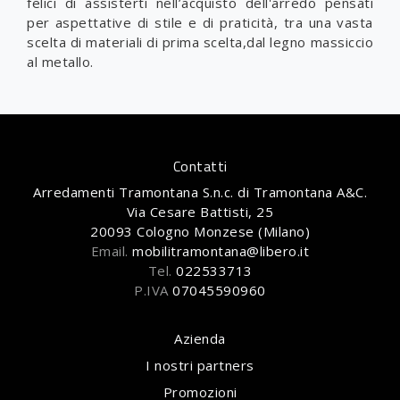
felici di assisterti nell’acquisto dell'arredo pensati
per aspettative di stile e di praticità, tra una vasta
scelta di materiali di prima scelta,dal legno massiccio
al metallo.
Contatti
Arredamenti Tramontana S.n.c. di Tramontana A&C.
Via Cesare Battisti, 25
20093 Cologno Monzese (Milano)
Email.
mobilitramontana@libero.it
Tel.
022533713
P.IVA
07045590960
Azienda
I nostri partners
Promozioni