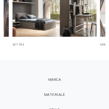
SET Y02
S06 Le
MARCA
MATERIALE