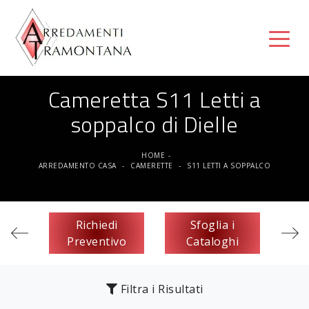
Cameretta S11 Letti a
soppalco di Dielle
HOME
-
ARREDAMENTO CASA
-
CAMERETTE
-
S11 LETTI A SOPPALCO
Richiedi
Sfoglia i
Preventivo
Cataloghi
Filtra i Risultati