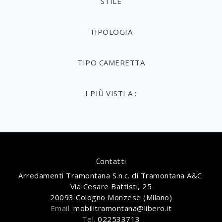
STILE
TIPOLOGIA
TIPO CAMERETTA
I PIÙ VISTI A :
Contatti
Arredamenti Tramontana S.n.c. di Tramontana A&C.
Via Cesare Battisti, 25
20093 Cologno Monzese (Milano)
Email.
mobilitramontana@libero.it
Tel.
022533713