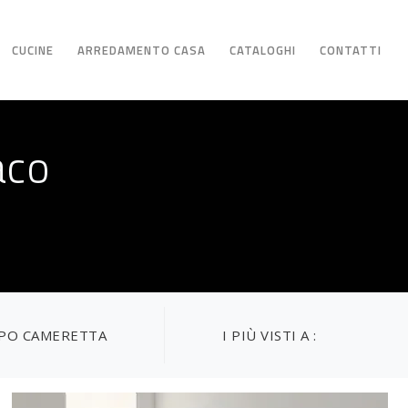
CUCINE
ARREDAMENTO CASA
CATALOGHI
CONTATTI
aco
IPO CAMERETTA
I PIÙ VISTI A :