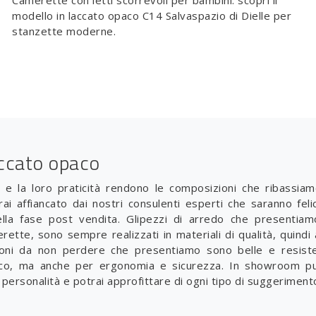
Camerette con letti scorrevoli per bambini: scopri il
modello in laccato opaco C14 Salvaspazio di Dielle per
stanzette moderne.
accato opaco
i e la loro praticità rendono le composizioni che ribassiam
rai affiancato dai nostri consulenti esperti che saranno feli
lla fase post vendita. Glipezzi di arredo che presentiam
rette, sono sempre realizzati in materiali di qualità, quindi 
zioni da non perdere che presentiamo sono belle e resist
tico, ma anche per ergonomia e sicurezza. In showroom 
personalità e potrai approfittare di ogni tipo di suggeriment