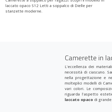
Camerette a soppalco per ragazzi: scopri il modello in
laccato opaco S12 Letti a soppalco di Dielle per
stanzette moderne.
Camerette in l
L'eccellenza dei material
necessità di ciascuno. Sa
nella progettazione e ne
molteplici modelli di Came
vari colori. Le composi
riguarda l'aspetto este
laccato opaco
di grande 