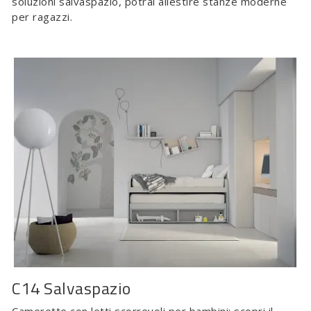
soluzioni salvaspazio, potrai allestire stanze moderne
per ragazzi.
C14 Salvaspazio