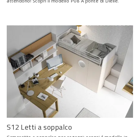
attendono! Scopri il modello P08 A ponte di Dielle.
S12 Letti a soppalco