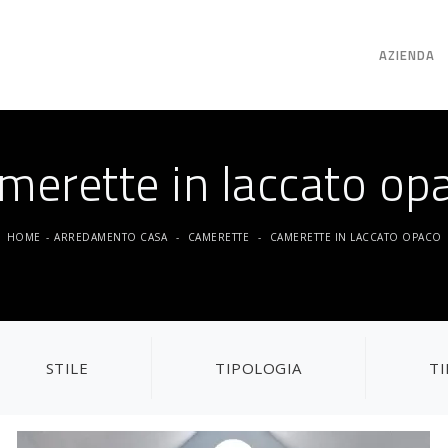
AZIENDA
merette in laccato op
HOME
-
ARREDAMENTO CASA
-
CAMERETTE
-
CAMERETTE IN LACCATO OPACO
STILE
TIPOLOGIA
T