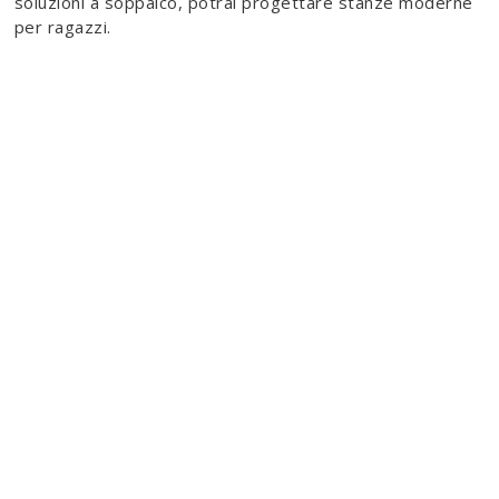
soluzioni a soppalco, potrai progettare stanze moderne
per ragazzi.