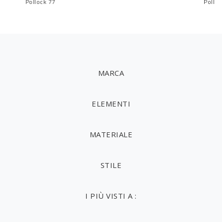
Pollock 77
Pollo
MARCA
ELEMENTI
MATERIALE
STILE
I PIÙ VISTI A :