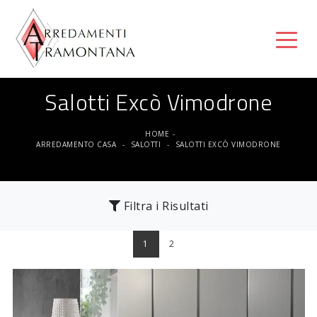
Salotti Excò Vimodrone
HOME
-
ARREDAMENTO CASA
-
SALOTTI
-
SALOTTI EXCÒ VIMODRONE
Filtra i Risultati
1
2