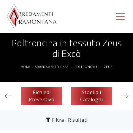
Poltroncina in tessuto Zeus
di Excò
HOME
-
ARREDAMENTO CASA
-
POLTRONCINE
-
ZEUS
Richiedi
Sfoglia i
Preventivo
Cataloghi
Filtra i Risultati