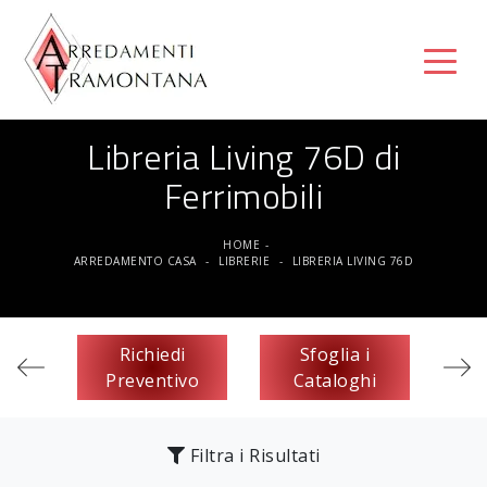
Libreria Living 76D di
Ferrimobili
HOME
-
ARREDAMENTO CASA
-
LIBRERIE
-
LIBRERIA LIVING 76D
Richiedi
Sfoglia i
Preventivo
Cataloghi
Filtra i Risultati