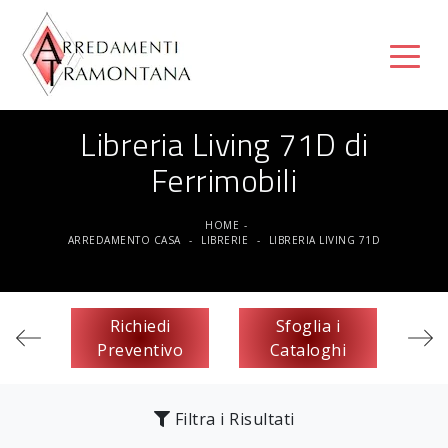
Libreria Living 71D di
Ferrimobili
HOME
-
ARREDAMENTO CASA
-
LIBRERIE
-
LIBRERIA LIVING 71D
Richiedi
Sfoglia i
Preventivo
Cataloghi
Filtra i Risultati