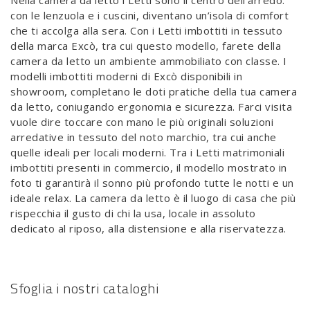
Nella camera da letto i Letti sono il centro dell’arredo:
con le lenzuola e i cuscini, diventano un’isola di comfort
che ti accolga alla sera. Con i Letti imbottiti in tessuto
della marca Excò, tra cui questo modello, farete della
camera da letto un ambiente ammobiliato con classe. I
modelli imbottiti moderni di Excò disponibili in
showroom, completano le doti pratiche della tua camera
da letto, coniugando ergonomia e sicurezza. Farci visita
vuole dire toccare con mano le più originali soluzioni
arredative in tessuto del noto marchio, tra cui anche
quelle ideali per locali moderni. Tra i Letti matrimoniali
imbottiti presenti in commercio, il modello mostrato in
foto ti garantirà il sonno più profondo tutte le notti e un
ideale relax. La camera da letto è il luogo di casa che più
rispecchia il gusto di chi la usa, locale in assoluto
dedicato al riposo, alla distensione e alla riservatezza.
Sfoglia i nostri cataloghi