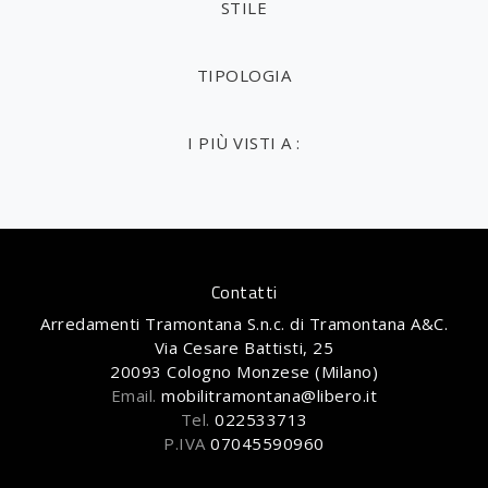
STILE
TIPOLOGIA
I PIÙ VISTI A :
Contatti
Arredamenti Tramontana S.n.c. di Tramontana A&C.
Via Cesare Battisti, 25
20093 Cologno Monzese (Milano)
Email.
mobilitramontana@libero.it
Tel.
022533713
P.IVA
07045590960