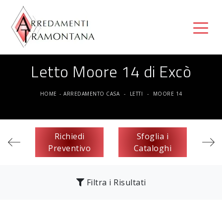
Letto Moore 14 di Excò
HOME
-
ARREDAMENTO CASA
-
LETTI
-
MOORE 14
Richiedi
Sfoglia i
Preventivo
Cataloghi
Filtra i Risultati