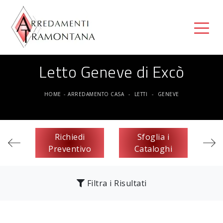
Letto Geneve di Excò
HOME
-
ARREDAMENTO CASA
-
LETTI
-
GENEVE
Richiedi
Sfoglia i
Preventivo
Cataloghi
Filtra i Risultati