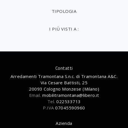
TIPOLOGIA
I PIÙ VISTI A :
Contatti
Arredamenti Tramontana S.n.c. di Tramontana A&C.
Via Cesare Battisti, 25
20093 Cologno Monzese (Milano)
Email.
mobilitramontana@libero.it
Tel.
022533713
P.IVA
07045590960
Azienda