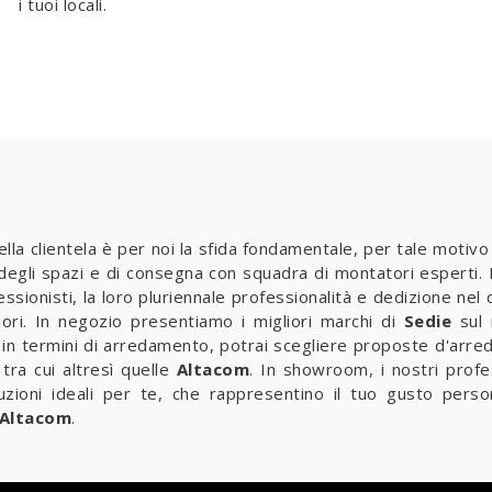
i tuoi locali.
lla clientela è per noi la sfida fondamentale, per tale motiv
 degli spazi e di consegna con squadra di montatori esperti. 
fessionisti, la loro pluriennale professionalità e dedizione ne
gliori. In negozio presentiamo i migliori marchi di
Sedie
sul 
 in termini di arredamento, potrai scegliere proposte d'arred
 tra cui altresì quelle
Altacom
. In showroom, i nostri profes
luzioni ideali per te, che rappresentino il tuo gusto person
Altacom
.